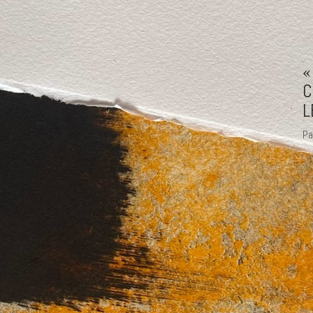
«
C
L
Pa